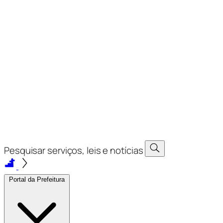
Modo de alto contraste
Desativado
Ativado
Tamanho do texto
100%
Aumentar texto
Restaurar
Desativado
Ativado
Exibir leitor em libras VLibras
Exibir botão de acessibilidade
Desativado
Ativado
Pesquisar serviços, leis e notícias
Portal da Prefeitura