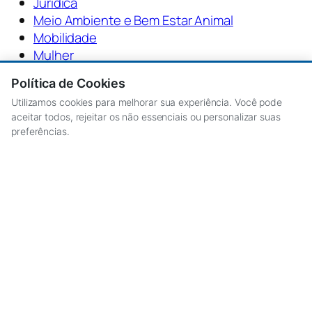
Jurídica
Meio Ambiente e Bem Estar Animal
Mobilidade
Mulher
Ouvidoria Geral do Municipio
Política de Cookies
Parcerias
Utilizamos cookies para melhorar sua experiência. Você pode
Planejamento e Desenvolvimento Urbano
aceitar todos, rejeitar os não essenciais ou personalizar suas
Recursos Humanos
preferências.
Relações Institucionais e Metropolitanas
Relações do Trabalho e Qualificação
Profissional
Turismo
Saúde
Segurança Urbana
Serviços Públicos e Obras
Sobre o Portal